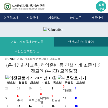
회원
가입
연구원소개
사업안내
기술정보
안전교육
커뮤니티
건설기계조종사 안전교육
안전교육 (예약접수)
수강신청 확인/취소
HOME >
건설기계조종사 안전교육 >
교육일정
(온라인화상교육) 하역운반 등 건설기계 조종사 안
전교육 (4시간) 교육일정
2025년
10월
일요일
월요일
화요일
수요일
목요일
금요일
토요일
3
28
29
30
1
2
4
개천절
8
6
7
9
대체휴
5
10
11
추석
추석연휴
한글날
일
12
13
14
15
16
17
18